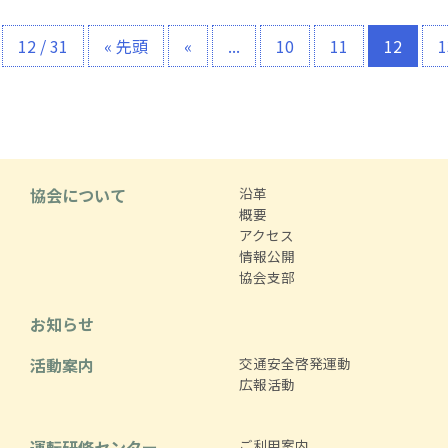
12 / 31
« 先頭
«
...
10
11
12
1
協会について
沿革
概要
アクセス
情報公開
協会支部
お知らせ
活動案内
交通安全啓発運動
広報活動
運転研修センター
ご利用案内