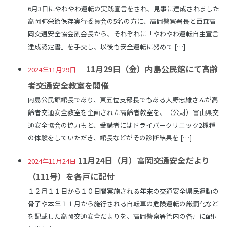
6月3日にやわやわ運転の実践宣言をされ、見事に達成されました
高岡弥栄節保存実行委員会の5名の方に、高岡警察署長と西森高
岡交通安全協会副会長から、それぞれに「やわやわ運転自主宣言
達成認定書」を手交し、以後も安全運転に努めて […]
11月29日（金）内島公民館にて高齢
2024年11月29日
者交通安全教室を開催
内島公民館館長であり、東五位支部長でもある大野忠雄さんが高
齢者交通安全教室を企画された高齢者教室を、（公財）富山県交
通安全協会の協力もと、受講者にはドライバークリニック2機種
の体験をしていただき、館長などがその診断結果を […]
11月24日（月）高岡交通安全だより
2024年11月24日
（111号）を各戸に配付
１２月１１日から１０日間実施される年末の交通安全県民運動の
骨子や本年１１月から施行される自転車の危険運転の厳罰化など
を記載した高岡交通安全だよりを、高岡警察署管内の各戸に配付