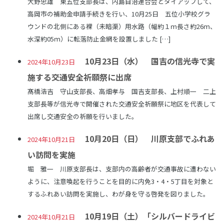
大野忠雄 東五位支部長は、内島自治連合会とタイアップして、
高岡市の補助金申請手続きを行い、10月25日 五位小学校グラ
ウンドの北側にある裸（未暗渠）用水路（幅約１ｍ長さ約26ｍ、
水深約05ｍ）に転落防止金網を設置しました […]
10月23日（水） 国吉の信光寺で実
2024年10月23日
施する交通安全祈願祭に出席
髙橋浩吉 守山支部長、高畑孝与 国吉支部長、上村順一 二上
支部長等が信光寺で開催された交通安全祈願祭に地区を代表して
出席し交通安全の祈願を行いました。
10月20日（日） 川原支部でふれあ
2024年10月21日
い訪問を実施
堀 雅一 川原支部長は、支部内の高齢者が交通事故に遭わない
ように、注意喚起を行うことを目的に内免3・4・5丁目を対象と
するふれあい訪問を実施し、わが身を守る啓発を図りました。
10月19日（土）「シルバードライビ
2024年10月21日