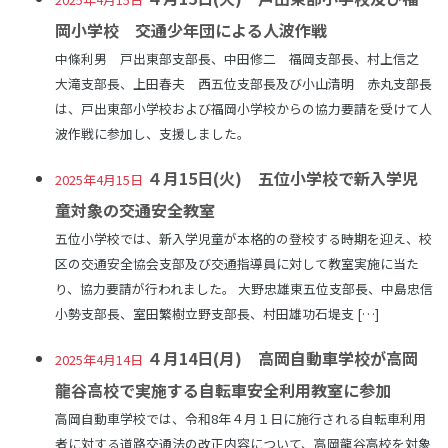
岡小学校 交通少年団による人波作戦
中條利男 戸出東部支部長、中田修二 福岡支部長、村上信之
大滝支部長、上田春夫 西五位支部長及び小山清明 赤丸支部長
は、戸出東部小学校および福岡小学校からの協力要請を受けて人
波作戦に参加し、支援しました。
４月15日(火) 五位小学校で新入学児
2025年4月15日
童対象の交通安全教室
五位小学校では、新入学児童が本格的の登校する時期を迎え、校
区の交通安全協会支部及び交通指導員に対して教室実施に当た
り、協力要請が行われました。 大野忠雄東五位支部長、中島忠信
小勢支部長、室田繁樹立野支部長、村田雄功石堤支 […]
４月14日(月) 高岡自動車学校が高岡
2025年4月14日
龍谷高校で実施する自転車安全利用教室に参加
高岡自動車学校では、令和8年４月１日に施行される自転車利用
者に対する道路交通法の改正内容について、高岡龍谷高校を対象