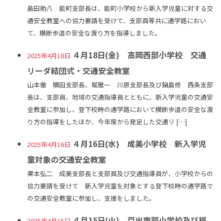
島田助八 能町支部長は、能町小学校から新入学児童に対する交
通安全教室への協力要請を受けて、支部員等共に通学路におい
て、横断歩道の安全な渡り方を指導しました。
４月18日(金) 高岡西部小学校 交通
2025年4月18日
リーダ結団式・交通安全教室
山本徹 横田支部長、堀雅一 川原支部長及び鍋島修 西条支部
長は、支部員、地域の交通指導員とともに、新入学児童の交通安
全教室に参加し、登下校時の通学路において横断歩道の安全な渡
り方の指導をしたほか、今年度から発足した交通リ […]
４月16日(水) 成美小学校 新入学児
2025年4月16日
童対象の交通安全教室
栗本弘二 成美支部長と支部員及び交通指導員が、小学校からの
協力要請を受けて 新入学児童を対象とする登下校時の通学路で
の交通安全教室に参加し、支援をしました。
４月15日(火) 戸出東部小学校及び福
2025年4月15日