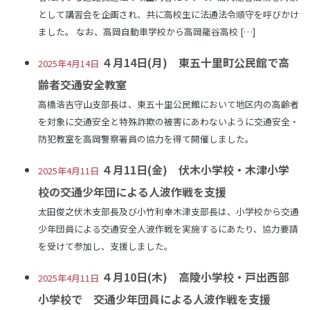
として講習会を企画され、共に高校生に法通法令順守を呼びかけ
ました。 なお、高岡自動車学校から高岡龍谷高校 […]
４月14日(月) 東五十里町公民館で高
2025年4月14日
齢者交通安全教室
高橋浩吉守山支部長は、東五十里公民館において地区内の高齢者
を対象に交通安全と特殊詐欺の被害にあわないように交通安全・
防犯教室を高岡警察署員の協力を得て開催しました。
４月11日(金) 伏木小学校・木津小学
2025年4月11日
校の交通少年団による人波作戦を支援
太田俊之伏木支部長及び小竹利幸木津支部長は、小学校から交通
少年団員による交通安全人波作戦を実施するにあたり、協力要請
を受けて参加し、支援しました。
４月10日(木) 高陵小学校・戸出西部
2025年4月11日
小学校で 交通少年団員による人波作戦を支援