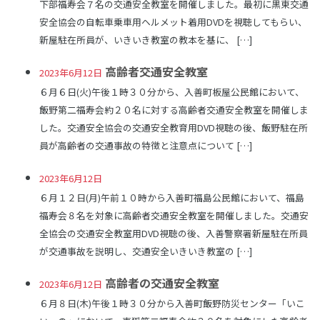
下部福寿会７名の交通安全教室を開催しました。最初に黒東交通
安全協会の自転車乗車用ヘルメット着用DVDを視聴してもらい、
新屋駐在所員が、いきいき教室の教本を基に、 […]
高齢者交通安全教室
2023年6月12日
６月６日(火)午後１時３０分から、入善町板屋公民館において、
飯野第二福寿会約２０名に対する高齢者交通安全教室を開催しま
した。交通安全協会の交通安全教育用DVD視聴の後、飯野駐在所
員が高齢者の交通事故の特徴と注意点について […]
2023年6月12日
６月１２日(月)午前１０時から入善町福島公民館において、福島
福寿会８名を対象に高齢者交通安全教室を開催しました。交通安
全協会の交通安全教室用DVD視聴の後、入善警察署新屋駐在所員
が交通事故を説明し、交通安全いきいき教室の […]
高齢者の交通安全教室
2023年6月12日
６月８日(木)午後１時３０分から入善町飯野防災センター「いこ