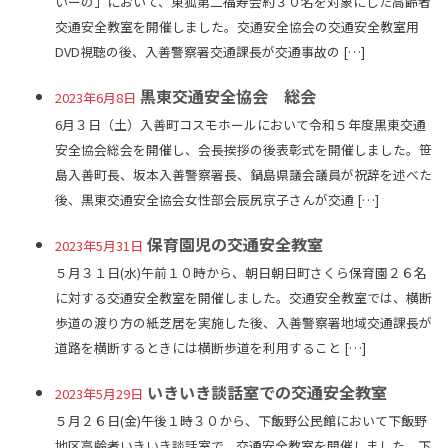
いーの」において、東狐第二福寿会約３０名を対象にした高齢者
交通安全教室を開催しました。交通安全協会の交通安全教室用
DVD視聴の後、入善警察署交通課長が交通事故の […]
黒東交通安全協会 総会
2023年6月8日
6月３日（土）入善町コスモホールにおいて令和５年度黒東交通
安全協会総会を開催し、会長挨拶の後表彰式を開催しました。笹
島入善町長、坂本入善警察署長、鍋島県議会議員が祝辞を述べた
後、黒東交通安全協会女性部会辰尻京子さんが交通 […]
保育園児の交通安全教室
2023年5月31日
５月３１日(水)午前１０時から、朝日朝日町さくら保育園２６名
に対する交通安全教室を開催しました。交通安全教室では、横断
歩道の渡り方の紙芝居を実施した後、入善警察署地域交通課長が
道路を横断するときには横断歩道を利用すること […]
いきいき談話室での交通安全教室
2023年5月29日
５月２６日(金)午後１時３０から、下飯野公民館において下飯野
地区高齢者いきいき談話室で、交通安全教室を開催しました。下