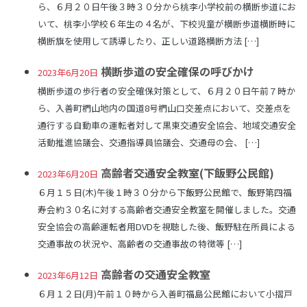
ら、６月２０日午後３時３０分から桃李小学校前の横断歩道にお
いて、桃李小学校６年生の４名が、下校児童が横断歩道横断時に
横断旗を使用して誘導したり、正しい道路横断方法 […]
横断歩道の安全確保の呼びかけ
2023年6月20日
横断歩道の歩行者の安全確保対策として、６月２０日午前７時か
ら、入善町椚山地内の国道8号椚山口交差点において、交差点を
通行する自動車の運転者対して黒東交通安全協会、地域交通安全
活動推進協議会、交通指導員協議会、交通母の会、 […]
高齢者交通安全教室(下飯野公民館)
2023年6月20日
６月１５日(木)午後１時３０分から下飯野公民館で、飯野第四福
寿会約３０名に対する高齢者交通安全教室を開催しました。交通
安全協会の高齢運転者用DVDを視聴した後、飯野駐在所員による
交通事故の状況や、高齢者の交通事故の特徴等 […]
高齢者の交通安全教室
2023年6月12日
６月１２日(月)午前１０時から入善町福島公民館において小摺戸