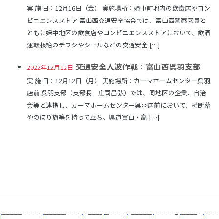
実 施 日：12月16日（金） 実施場所：婦中町地内の飲食店やコン
ビニエンスストア 富山西交通安全協会では、富山西警察署員と
ともに婦中地区の飲食店やコンビニエンスストアにおいて、飲酒
運転根絶のチラシやシールなどの交通安全 […]
交通安全人波作戦：富山西呉羽支部
2022年12月12日
実 施 日：12月12日（月） 実施場所：カーマホームセンター呉羽
店前 呉羽支部（支部長 庄司昌弘）では、同地区の企業、自治
会等と連携し、カーマホームセンター呉羽店前において、横断幕
やのぼり旗等を持って立ち、県道富山・高 […]