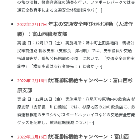
の盆の演舞、警察音楽隊の演奏を行い、ファボーレパークでは交
通安全教育車による交通安全体験訓練やパ […]
年末の交通安全呼びかけ運動（人波作
2022年12月17日
戦）：富山西鵜坂支部
実 施 日：12月17日（土） 実施場所：婦中町上田島地内 鵜坂公
民館前道路 鵜坂支部（支部長 澤村明）では、支部役員や交通
指導員等が、鵜坂公民館前の歩道上において、「交通安全運動実
施中」「横断歩道は歩行者優先！」と書か […]
飲酒運転根絶キャンペーン：富山西杉
2022年12月16日
原支部
実 施 日：12月16日（金） 実施場所：八尾町杉原地内の飲食店 杉
原支部（支部長 川口義雄）では、杉原地区の20の飲食店に、飲
酒運転根絶のチラシやポスターとホッカイロなどの交通安全啓発
グッズを配布し、飲酒運転撲滅につい […]
飲酒運転根絶キャンペーン ：富山西
2022年12月16日