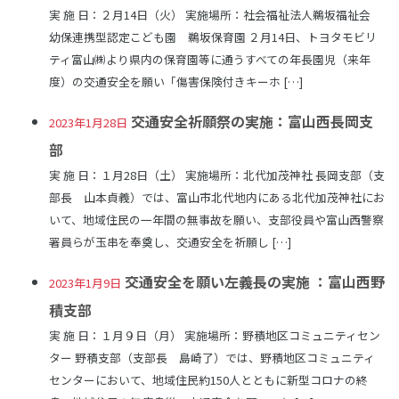
実 施 日：２月14日（火） 実施場所：社会福祉法人鵜坂福祉会
幼保連携型認定こども園 鵜坂保育園 ２月14日、トヨタモビリ
ティ富山㈱より県内の保育園等に通うすべての年長園児（来年
度）の交通安全を願い「傷害保険付きキーホ […]
交通安全祈願祭の実施：富山西長岡支
2023年1月28日
部
実 施 日：１月28日（土） 実施場所：北代加茂神社 長岡支部（支
部長 山本貞義）では、富山市北代地内にある北代加茂神社にお
いて、地域住民の一年間の無事故を願い、支部役員や富山西警察
署員らが玉串を奉奠し、交通安全を祈願し […]
交通安全を願い左義長の実施 ：富山西野
2023年1月9日
積支部
実 施 日：１月９日（月） 実施場所：野積地区コミュニティセン
ター 野積支部（支部長 島崎了）では、野積地区コミュニティ
センターにおいて、地域住民約150人とともに新型コロナの終