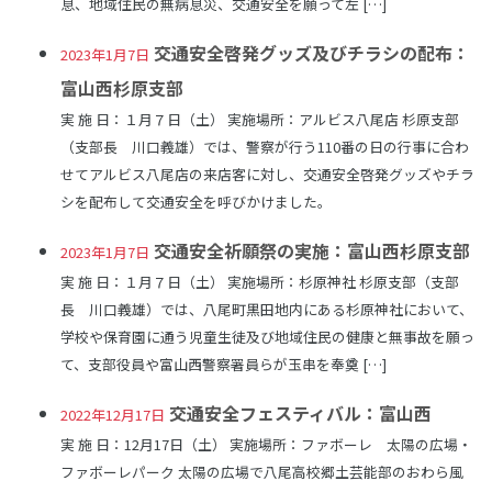
息、地域住民の無病息災、交通安全を願って左 […]
交通安全啓発グッズ及びチラシの配布：
2023年1月7日
富山西杉原支部
実 施 日：１月７日（土） 実施場所：アルビス八尾店 杉原支部
（支部長 川口義雄）では、警察が行う110番の日の行事に合わ
せてアルビス八尾店の来店客に対し、交通安全啓発グッズやチラ
シを配布して交通安全を呼びかけました。
交通安全祈願祭の実施：富山西杉原支部
2023年1月7日
実 施 日：１月７日（土） 実施場所：杉原神社 杉原支部（支部
長 川口義雄）では、八尾町黒田地内にある杉原神社において、
学校や保育園に通う児童生徒及び地域住民の健康と無事故を願っ
て、支部役員や富山西警察署員らが玉串を奉奠 […]
交通安全フェスティバル：富山西
2022年12月17日
実 施 日：12月17日（土） 実施場所：ファボーレ 太陽の広場・
ファボーレパーク 太陽の広場で八尾高校郷土芸能部のおわら風