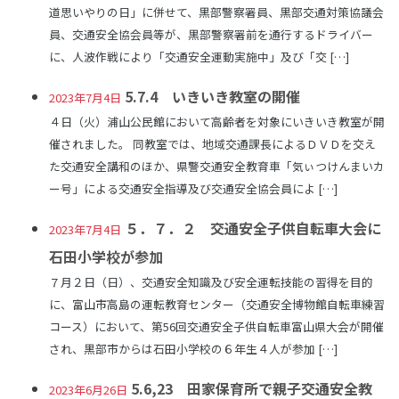
道思いやりの日」に併せて、黒部警察署員、黒部交通対策協議会
員、交通安全協会員等が、黒部警察署前を通行するドライバー
に、人波作戦により「交通安全運動実施中」及び「交 […]
5.7.4 いきいき教室の開催
2023年7月4日
４日（火）浦山公民館において高齢者を対象にいきいき教室が開
催されました。 同教室では、地域交通課長によるＤＶＤを交え
た交通安全講和のほか、県警交通安全教育車「気ぃつけんまいカ
ー号」による交通安全指導及び交通安全協会員によ […]
５．７．２ 交通安全子供自転車大会に
2023年7月4日
石田小学校が参加
７月２日（日）、交通安全知識及び安全運転技能の習得を目的
に、富山市高島の運転教育センター（交通安全博物館自転車練習
コース）において、第56回交通安全子供自転車富山県大会が開催
され、黒部市からは石田小学校の６年生４人が参加 […]
5.6,23 田家保育所で親子交通安全教
2023年6月26日