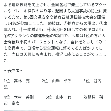
よる運転技能を向上させ、全国各地で発生しているアクセ
ルやブレーキ操作の誤り等に起因する交通事故の防止に資
するため、第6回交通安全高齢者四輪運転競技大会を開催
し14名が参加しました。競技は、①蛸壺からの脱出、②車
庫入れ、③一本橋走行、④速度計を隠しての40キロ走行、
⑤S字クランクの前進後退の5項目で、今年は1位の方が大
会開催以来初のパーフェクトとなり、全体をとおしてみて
も高得点で、日頃から安全運転に努めてる方ばかりでし
た。当日は天候にも恵まれ、盛況に終えることができまし
た。
～表彰者～
1位 高林 充 2位 山岸 卓郎 3位 谷内
弘
4位 木村 善則 5位 山本 修 敢闘賞 磯
辺 富次