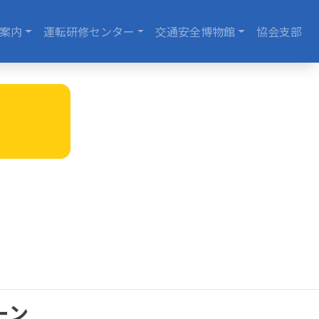
案内
運転研修センター
交通安全博物館
協会支部
動
ーン