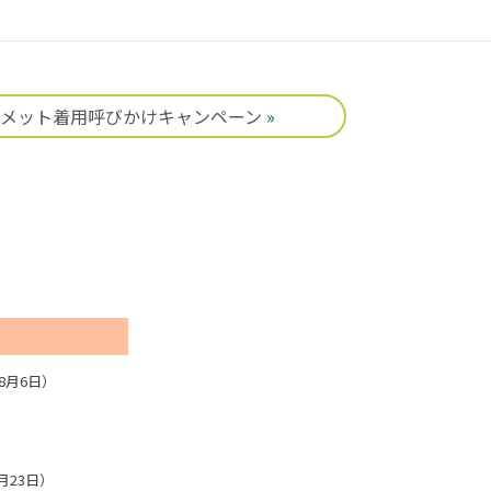
メット着用呼びかけキャンペーン
»
年8月6日
6月23日