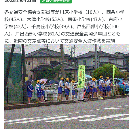
2023年9月21日
高岡交通安全協会
各交通安全協会支部員等が川原小学校（10人）、西条小学
校(45人)、木津小学校(55人)、南条小学校(47人)、古府小
学校(42人)、千鳥丘小学校(39人)、戸出西部小学校(100
人)、戸出西部小学校(62人)の交通安全高岡少年団ととも
に、近隣の交差点等において交通安全人波作戦を実施