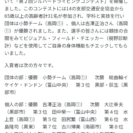
いて「第２回シルバードライビングコンテスト」を開催し
ました。このコンテストには14の支部交通安全協会から
65歳以上の高齢者計31名が参加され、学科と実技を行い
団体は小勢チーム（高岡①）、個人は吉澤正治さん（高岡
①）が優勝されました。また、選手の皆さんには競技の合
間をみてビジュアル・フィールド・チエッカー（視野診断
計）などを使用してご自身の身体機能もチエックしてもら
いました。
入賞者は次の方々です。
団体の部：優勝 小勢チーム（高岡①） 次勝 総曲輪イ
ケイケ・ドンドン（富山中央） 第３位 黒部・荻生（黒
部市）
個人の部：優勝 吉澤正治（高岡①） 次勝 大辻幸夫
（黒部市） 第３位 田中榮一（富山中央） 第４位 水
上哲（高岡①） 第５位 田尻繁（富山西） 第６位 水
島隆司（黒東） 第７位 古川博美（南砺市） 第８位