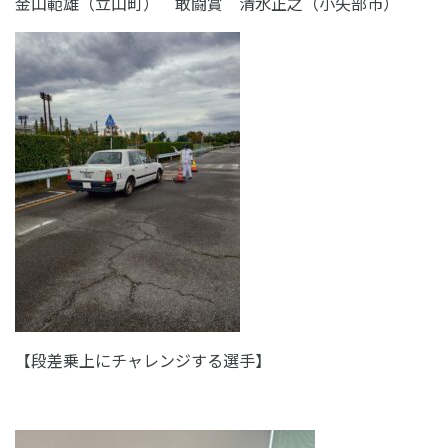
金山範雄（立山町） 敢闘賞 清水正之（小矢部市）
【段差乗上にチャレンジする選手】